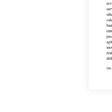
rev
sur
sil
cal
ban
ent
pas
agi
mou
réa
déf
Old