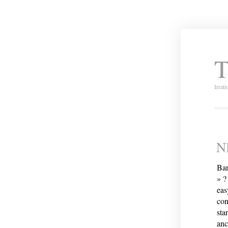
T
Irrat
N
Ban
» ?
eas
con
sta
anc