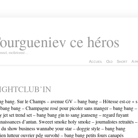
ourgueniev ce héros
ionnel, molletonné…
Accueil
Old
Short
A p
IGHTCLUB’IN
g bang. Sur le Champs – avenue GV – bang bang – Hôtesse est-ce « s
 bang bang – Champagne rosé pour picoler sans manger – bang bang –
y jet set trend set – bang bang gin to sang jeanseng – regard fuyant
naissances d’antan. Sweeet smoke holy smoke – journalistes retraités –
r du show business wannabe your star – doggie style – bang bang
ien lutteur ouvrier pdg survolté – bang bang petits fours canapés