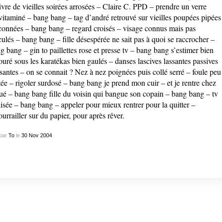
ivre de vieilles soirées arrosées – Claire C. PPD – prendre un verre
vitaminé – bang bang – tag d’andré retrouvé sur vieilles poupées pipées
iconnées – bang bang – regard croisés – visage connus mais pas
culés – bang bang – fille désespérée ne sait pas à quoi se raccrocher –
g bang – gin to paillettes rose et presse tv – bang bang s’estimer bien
ouré sous les karatékas bien gaulés – danses lascives lassantes passives
santes – on se connait ? Nez à nez poignées puis collé serré – foule peu
tée – rigoler surdosé – bang bang je prend mon cuir – et je rentre chez
é – bang bang fille du voisin qui bangue son copain – bang bang – tv
lisée – bang bang – appeler pour mieux rentrer pour la quitter –
ourrailler sur du papier, pour après rêver.
par
To
le
30
Nov
2004