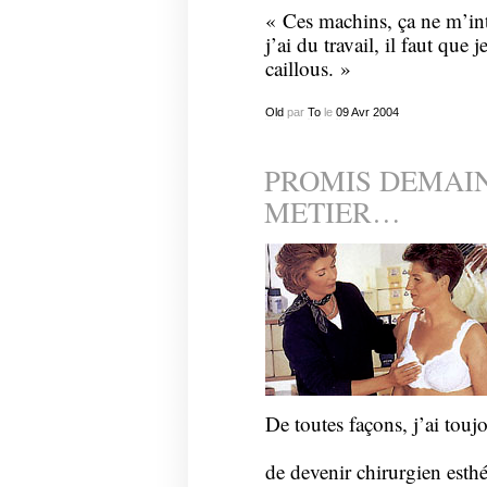
« Ces machins, ça ne m’int
j’ai du travail, il faut que 
caillous. »
Old
par
To
le
09
Avr
2004
PROMIS DEMAIN
METIER…
De toutes façons, j’ai touj
de devenir chirurgien esthé