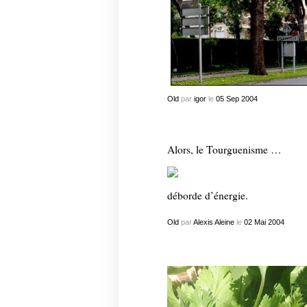
Old
par
igor
le
05
Sep
2004
Alors, le Tourguenisme …
déborde d’énergie.
Old
par
Alexis Aleine
le
02
Mai
2004