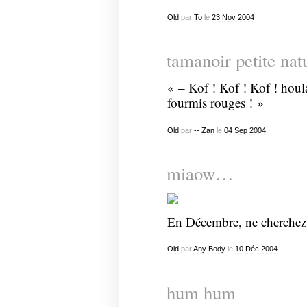
Old
par
To
le
23
Nov
2004
tamanoir petite natu
« – Kof ! Kof ! Kof ! houla
fourmis rouges ! »
Old
par
-- Zan
le
04
Sep
2004
miaow…
En Décembre, ne cherche
Old
par
Any Body
le
10
Déc
2004
hum hum