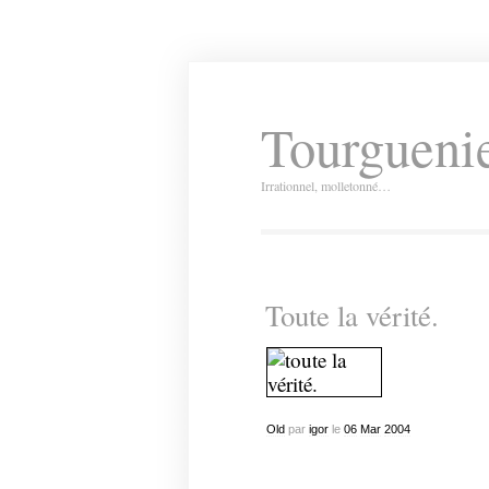
Tourguenie
Irrationnel, molletonné…
Toute la vérité.
Old
par
igor
le
06
Mar
2004