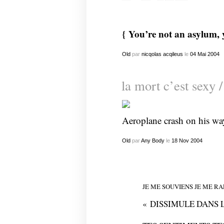
{ You’re not an asylum, y
Old
par
nicqolas acqileus
le
04
Mai
2004
la mort c’est sexy /
Aeroplane crash on his wa
Old
par
Any Body
le
18
Nov
2004
JE ME SOUVIENS JE ME R
« DISSIMULE DANS 