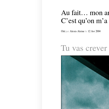
Au fait… mon am
C’est qu’on m’a d
Old
par
Alexis Aleine
le
12
Avr
2004
Tu vas crever 