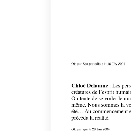
Old
par
Site par défaut
le
16
Fév
2004
Chloé Delaume
: Les pers
créatures de l’esprit huma
Ou tente de se voiler le mi
même. Nous sommes la voi
été… Au commencement étai
précéda la réalité.
Old
par
igor
le
28
Jan
2004