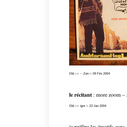
Old
par
-- Zan
le
09
Fév
2004
le récitant
: more zoom –
Old
par
igor
le
23
Jan
2004
je préfère les émotifs cons