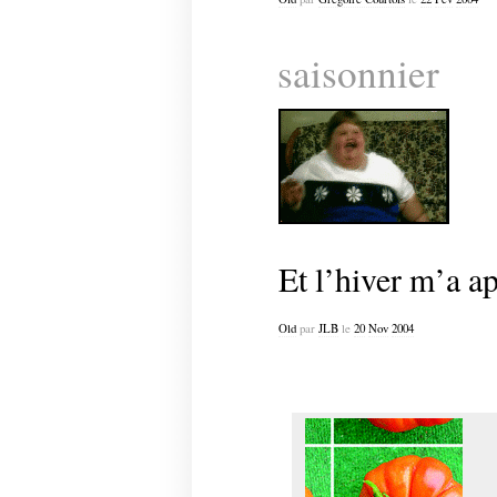
saisonnier
Et l’hiver m’a ap
Old
par
JLB
le
20
Nov
2004