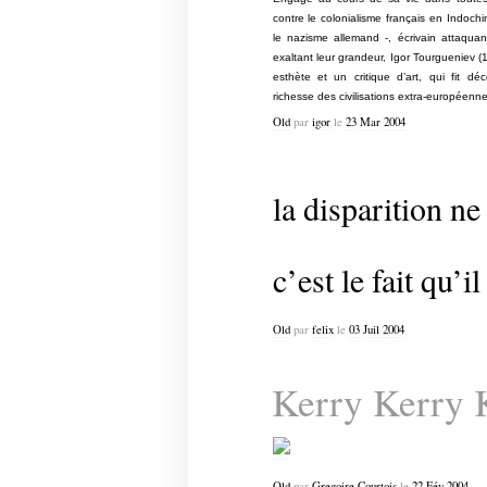
contre le colonialisme français en Indoch
le nazisme allemand -, écrivain attaqu
exaltant leur grand
eur
, Igor Tourgueniev 
esthète et un critique d’
art
, qui fit déc
richesse des civilisations extra-européenne
Old
par
igor
le
23
Mar
2004
la disparition n
c’est le fait qu’
Old
par
felix
le
03
Juil
2004
Kerry Kerry 
Old
par
Gregoire Courtois
le
22
Fév
2004