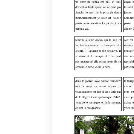
un verre de vodka red bull et tout
quand on
devient si facile quand on ne peut pas
le salut
franchir le seuil de la piste de danse
jeunes 
malheureusement je reste au double
hommes
pastis alors attention les pieds et les
passer 
genoux car.
aiment à
temesta attaque oneko qui la suit et
ceci est
lui fout une trempe, se barre puis elle
modèle a
le suit, il l’attaque et elle se sauve, il
pouvoir
se sauve et il l’attaque et il ne peut
case mi
pas manger ni elle pisser alors ils se
reprodui
sentent le nez et c’est la paix.
particuli
dans le jacuzzi avec patrice carmouze
le tour
tout à coup ça m’est revenu le
vie ou 
tourguenisme, en fait il ne s’agit pas
plus ou
de l’intégrer à une quelconque réalité,
c’est j
juste de le remarquer et de le pointer,
existe 
éclater la masquarade.
yeux ouv