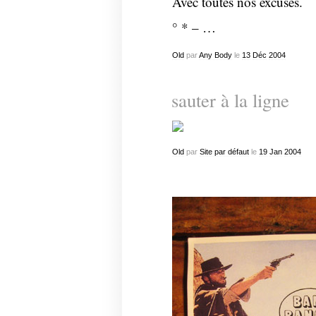
Avec toutes nos excuses.
° * – …
Old
par
Any Body
le
13
Déc
2004
sauter à la ligne
Old
par
Site par défaut
le
19
Jan
2004