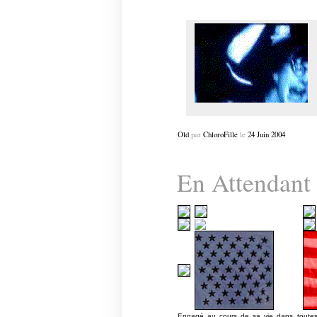
Old
par
ChloroFille
le
24
Juin
2004
En Attendant
Engagé au cours de sa vie dans toutes l