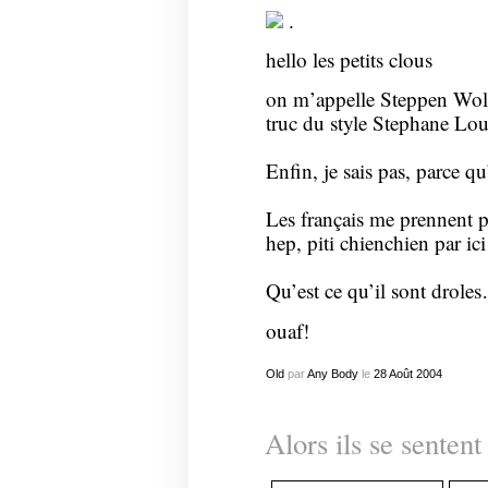
.
hello les petits clous
on m’appelle Steppen Wolf;
truc du style Stephane Lou
Enfin, je sais pas, parce q
Les français me prennent po
hep, piti chienchien par i
Qu’est ce qu’il sont drole
ouaf!
Old
par
Any Body
le
28
Août
2004
Alors ils se sentent 