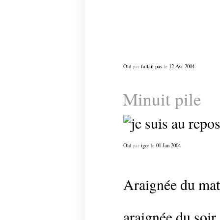
Old
par
fallait pas
le
12
Avr
2004
Minuit pile
Old
par
igor
le
01
Jan
2004
Araignée du mati
araignée du soir,