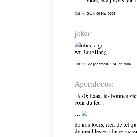
alors, moi j’avais tout
Old
par
Gu.
le
06
Mar
2004
joker
Old
par
Site par défaut
le
24
Jan
2004
Agorafocus:
1970: haaa, les bonnes viei
coin du feu…
…
de nos jours, rien de tel q
de meubles en chene mass