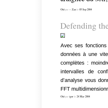
Old
par
-- Zan
le
05
Sep
2004
Defending the
Avec ses fonctions
données à une vite
complètes : moindre
intervalles de con
d’analyse vous don
FFT multidimensionne
Old
par
igor
le
24
Mar
2004