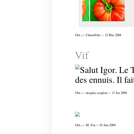
Old
par
ChloroFille
le
12
Mar
2004
Vif
Old
par
nicqolas acqileus
le
11
Jan
2004
Old
par
M. Fox
le
01
Juin
2004