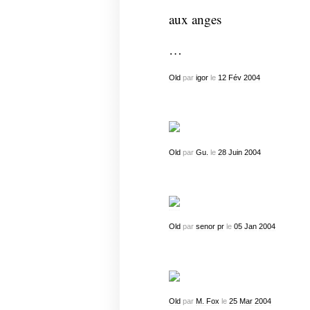
aux anges
…
Old
par
igor
le
12
Fév
2004
Old
par
Gu.
le
28
Juin
2004
Old
par
senor pr
le
05
Jan
2004
Old
par
M. Fox
le
25
Mar
2004