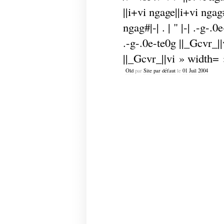
Old
par
Site par défaut
le
01
Juil
2004