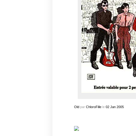
Old
par
ChloroFille
le
02
Jan
2005