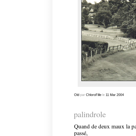
Old
par
ChloroFille
le
11
Mar
2004
palindrole
Quand de deux maux la patr
passé,