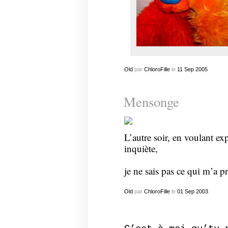
Old
par
ChloroFille
le
11
Sep
2005
Mensonge
L’autre soir, en voulant exp
inquiète,
je ne sais pas ce qui m’a pr
Old
par
ChloroFille
le
01
Sep
2003