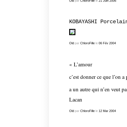
Old
par
ChloroFille
le
21
Juin
2006
KOBAYASHI Porcelai
Old
par
ChloroFille
le
06
Fév
2004
« L’amour
c’est donner ce que l’on a 
a un autre qui n’en veut pa
Lacan
Old
par
ChloroFille
le
12
Mar
2004