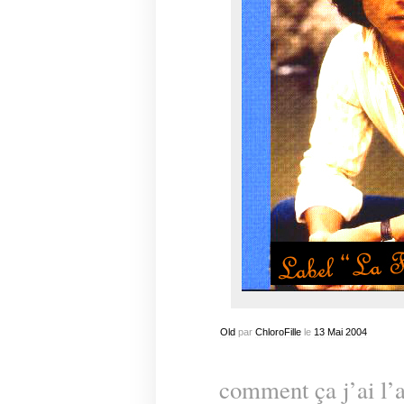
Old
par
ChloroFille
le
13
Mai
2004
comment ça j’ai l’a