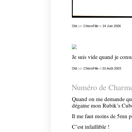
Old
par
ChloroFille
le
24
Juin
2006
Je suis vide quand je cons
Old
par
ChloroFille
le
01
Août
2003
Numéro de Charm
Quand on me demande que
dégaine mon
Rubik’s Cub
Il me faut moins de 5mn po
C’est infaillible !