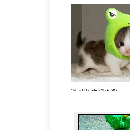
Old
par
ChloroFille
le
31
Oct
2005