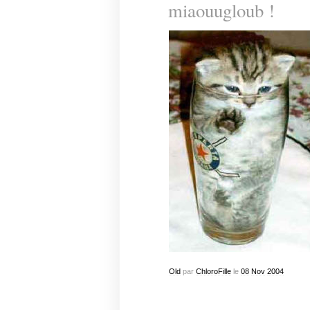
miaouugloub !
Old
par
ChloroFille
le
08
Nov
2004