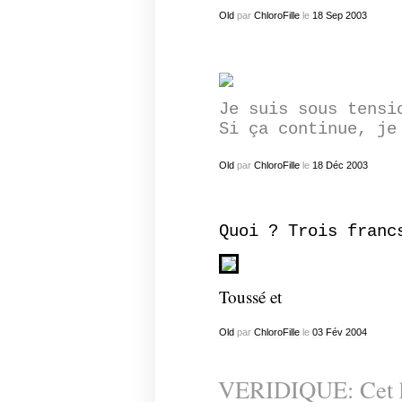
Old
par
ChloroFille
le
18
Sep
2003
Je suis sous tensi
Si ça continue, je
Old
par
ChloroFille
le
18
Déc
2003
Quoi ? Trois franc
Toussé et
Old
par
ChloroFille
le
03
Fév
2004
VERIDIQUE: Cet ho