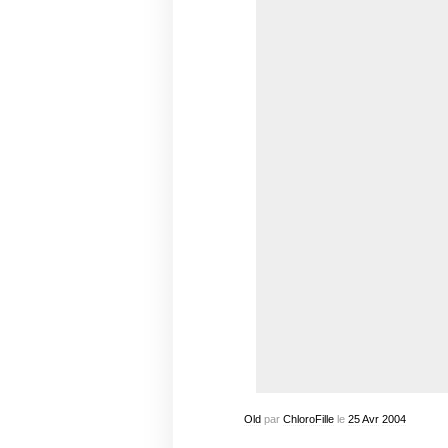
Old
par
ChloroFille
le
25
Avr
2004