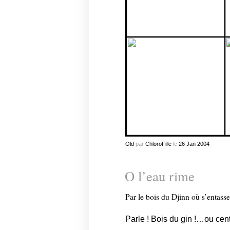
Old
par
ChloroFille
le
26
Jan
2004
O l’eau rime
Par le bois du Djinn où s’entasse 
Parle ! Bois du gin !…ou cent 