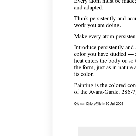
Every atom must be made;
and adapted.
Think persistently and acc
work you are doing.
Make every atom persistent
Introduce persistently and 
color you have studied — so
heat enters the body or so t
the form, just as in nature 
its color.
Painting is the colored co
of the Avant-Garde, 286-7
Old
par
ChloroFille
le
30
Juil
2003