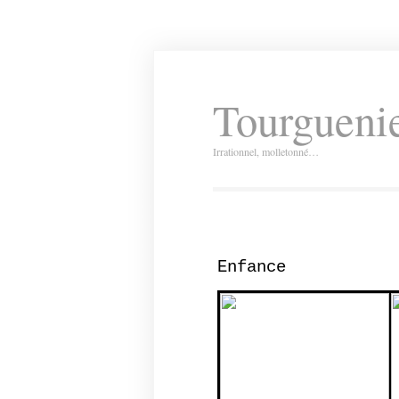
Tourguenie
Irrationnel, molletonné…
Enfance