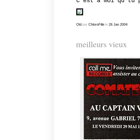
C’est à moi qu’tu 
Old
par
ChloroFille
le
26
Jan
2004
meilleurs vieux