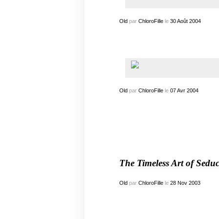
Old
par
ChloroFille
le
30
Août
2004
Old
par
ChloroFille
le
07
Avr
2004
The Timeless Art of Seduc
Old
par
ChloroFille
le
28
Nov
2003