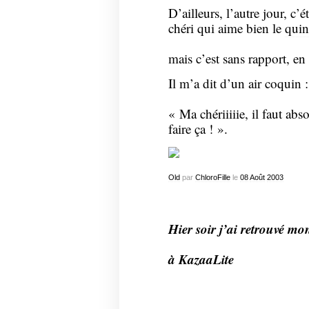
D’ailleurs, l’autre jour, c
chéri qui aime bien le
quin
mais c’est sans rapport, en 
Il m’a dit d’un air coquin :
« Ma chériiiiie, il faut abs
faire ça ! ».
Old
par
ChloroFille
le
08
Août
2003
Hier soir j’ai retrouvé m
à KazaaLite