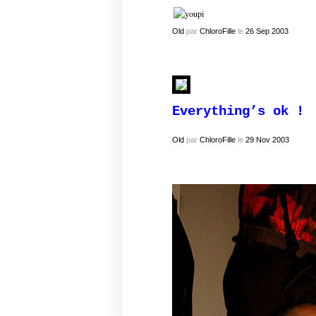
Old
par
ChloroFille
le
26
Sep
2003
Everything’s ok !
Old
par
ChloroFille
le
29
Nov
2003