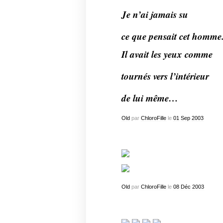
Je n’ai jamais su
ce que pensait cet homme
Il avait les yeux comme
tournés vers l’intérieur
de lui même…
Old
par
ChloroFille
le
01
Sep
2003
Old
par
ChloroFille
le
08
Déc
2003