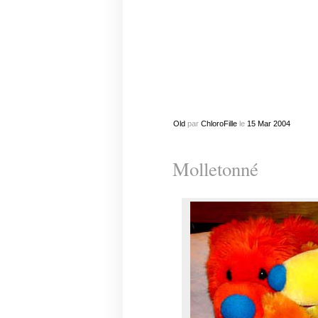
Old
par
ChloroFille
le
15
Mar
2004
Molletonné