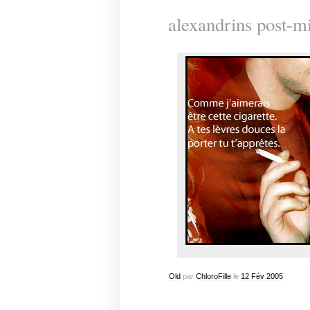
alexandrins post-m
Old
par
ChloroFille
le
12
Fév
2005