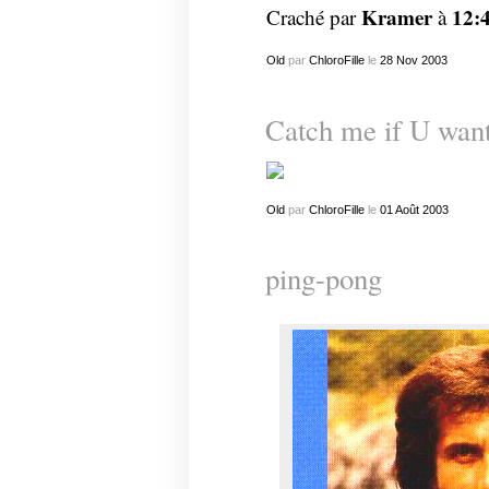
Kramer
12:
Craché par
à
Old
par
ChloroFille
le
28
Nov
2003
Catch me if U want
Old
par
ChloroFille
le
01
Août
2003
ping-pong