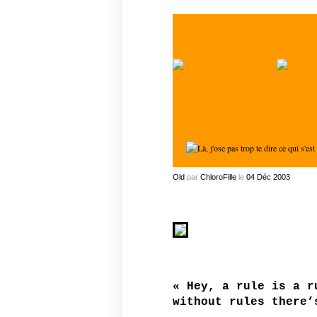
Old
par
ChloroFille
le
04
Déc
2003
« Hey, a rule is a r
without rules there’