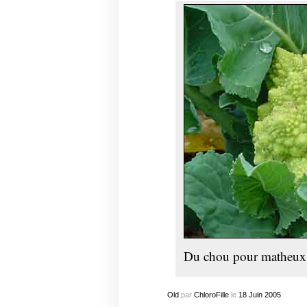
Du chou pour matheux
Old
par
ChloroFille
le
18
Juin
2005