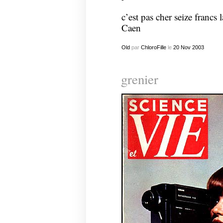
c’est pas cher seize francs 
Caen
Old
par
ChloroFille
le
20
Nov
2003
grenier