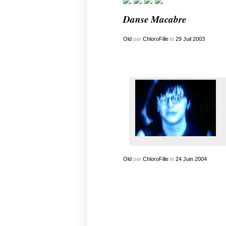
Danse Macabre
Old
par
ChloroFille
le
29
Juil
2003
Old
par
ChloroFille
le
24
Juin
2004