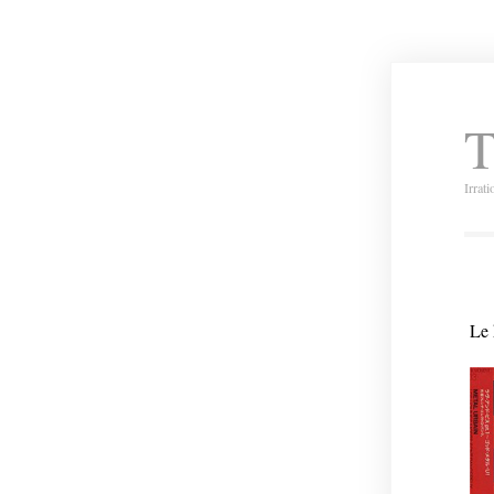
T
Irrat
Le 