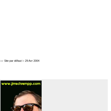
par
Site par défaut
le
29
Avr
2004