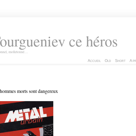
ourgueniev ce héros
ionnel, molletonné…
Accueil
Old
Short
A p
hommes morts sont dangereux