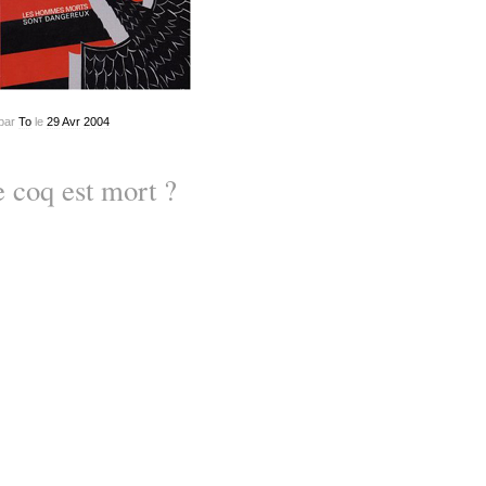
par
To
le
29
Avr
2004
 coq est mort ?