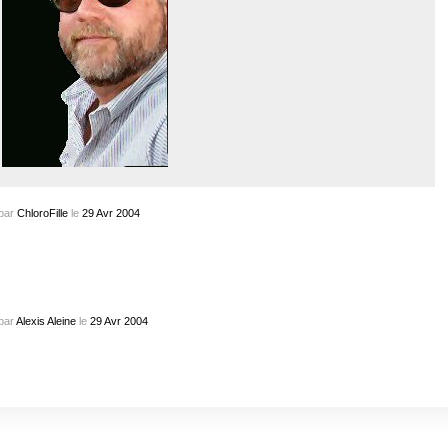
par
ChloroFille
le
29
Avr
2004
par
Alexis Aleine
le
29
Avr
2004