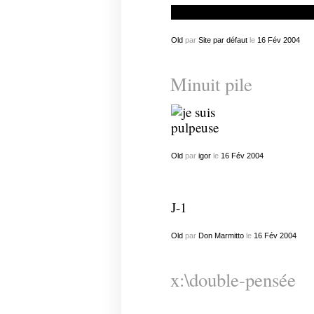
Old
par
Site par défaut
le
16
Fév
2004
Minuit pile
Old
par
igor
le
16
Fév
2004
J-1
Old
par
Don Marmitto
le
16
Fév
2004
x:\double-pensée