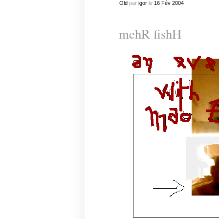
Old
par
igor
le
16
Fév
2004
mehR fishH