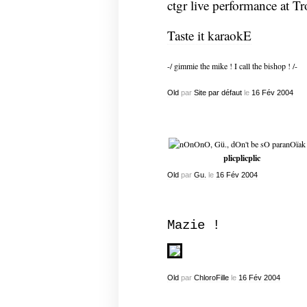
ctgr live performance at Tr
Taste it karaokE
-/ gimmie the mike ! I call the bishop ! /-
Old
par
Site par défaut
le
16
Fév
2004
plicplicplic
Old
par
Gu.
le
16
Fév
2004
Mazie !
Old
par
ChloroFille
le
16
Fév
2004