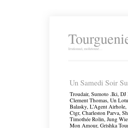
Tourguenie
Irrationnel, molletonné…
Un Samedi Soir Sur
Troudair
,
Sumoto .Iki
,
DJ 
Clement Thomas
,
Un Lotu
Balasky
,
L’Agent Airhole
,
Ctgr
,
Charleston Parva
,
Sh
Timothée Rolin
,
Jung Wie
Mon Amour
,
Grishka Tou