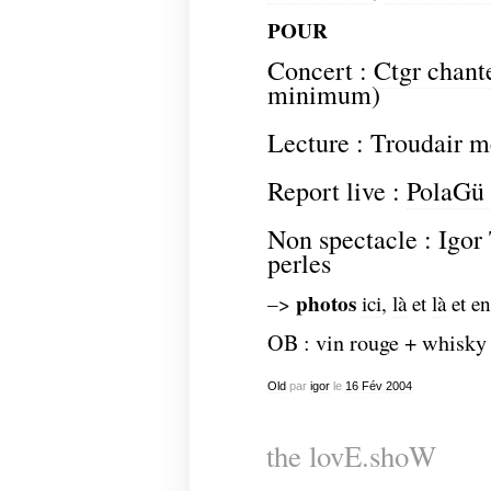
POUR
Concert :
Ctgr chant
minimum)
Lecture : Troudair 
Report live :
PolaGü 
Non spectacle : Igor
perles
photos
–>
ici
,
là
et
là
et e
OB : vin rouge + whisky 
Old
par
igor
le
16
Fév
2004
the lovE.shoW