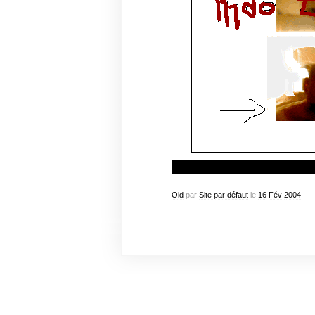
Old
par
Site par défaut
le
16
Fév
2004