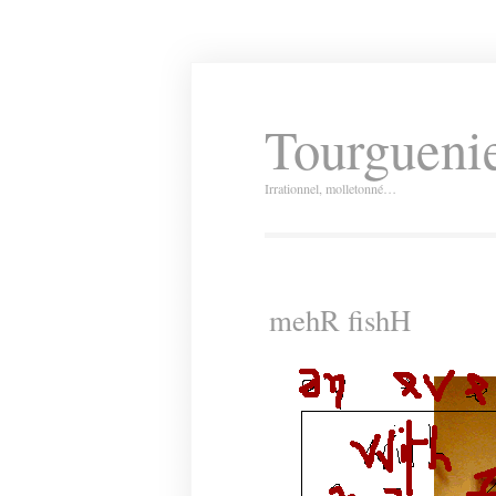
Tourguenie
Irrationnel, molletonné…
mehR fishH