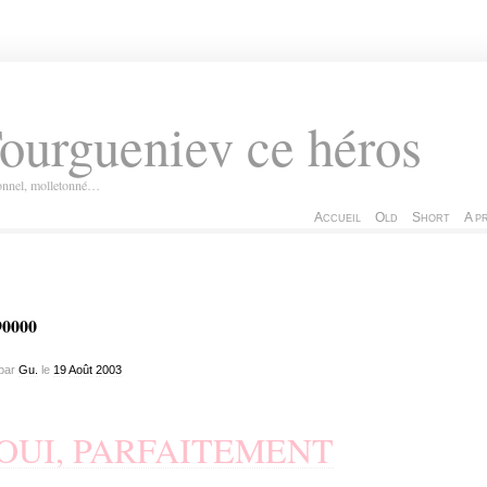
ourgueniev ce héros
ionnel, molletonné…
Accueil
Old
Short
A p
90000
par
Gu.
le
19
Août
2003
OUI, PARFAITEMENT