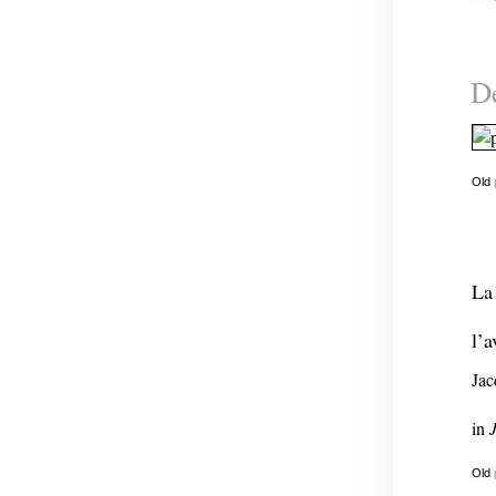
De
Old
La 
l’a
Jac
in
J
Old