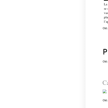
La 
se 
vas
plu
l’a
Old
P
Old
Ca
Old