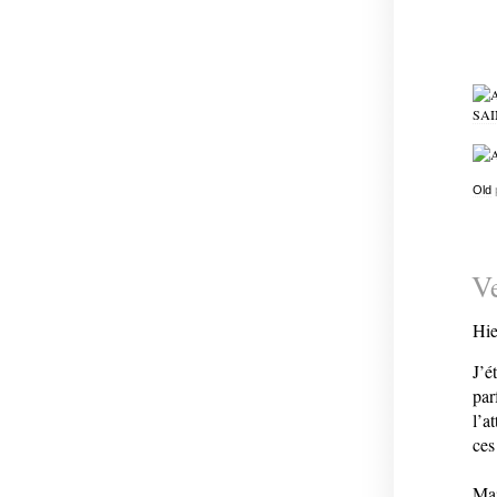
Old
Ve
Hier
J’é
par
l’a
ces
Mai