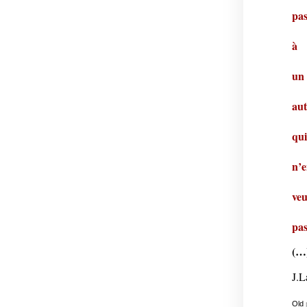
pa
à
un
aut
qui
n’e
veu
pa
(…
J.L
Old