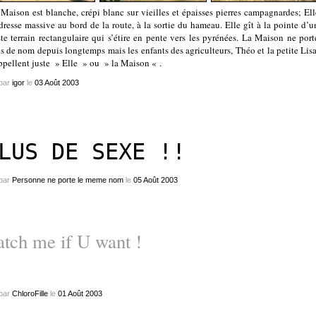
Maison est blanche, crépi blanc sur vieilles et épaisses pierres campagnardes; Ell
dresse massive au bord de la route, à la sortie du hameau. Elle gît à la pointe d’u
te terrain rectangulaire qui s’étire en pente vers les pyrénées. La Maison ne port
s de nom depuis longtemps mais les enfants des agriculteurs, Théo et la petite Lisa
ppellent juste » Elle » ou » la Maison « .
par
igor
le
03
Août
2003
LUS DE SEXE !!
par
Personne ne porte le meme nom
le
05
Août
2003
tch me if U want !
par
ChloroFille
le
01
Août
2003