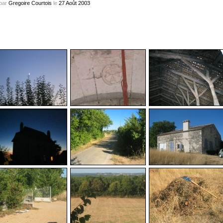
par
Gregoire Courtois
le
27
Août
2003