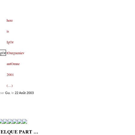
here
is
IgOr
tOurgueniev
autOmne
2001
(…)
par
Gu.
le
22
Août
2003
ELQUE PART …