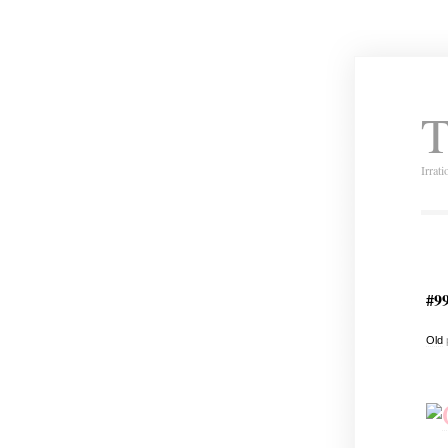
T
Irrat
#9
Old