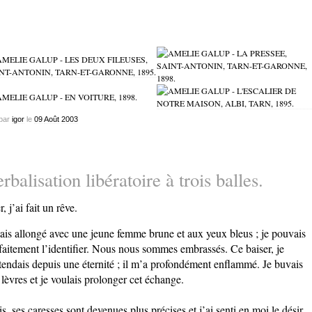
par
igor
le
09
Août
2003
rbalisation libératoire à trois balles.
, j’ai fait un rêve.
tais allongé avec une jeune femme brune et aux yeux bleus ; je pouvais
faitement l’identifier. Nous nous sommes embrassés. Ce baiser, je
ttendais depuis une éternité ; il m’a profondément enflammé. Je buvais
 lèvres et je voulais prolonger cet échange.
s, ses caresses sont devenues plus précises et j’ai senti en moi le désir