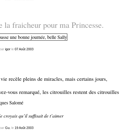
 la fraicheur pour ma Princesse.
par
igor
le
07
Août
2003
vie recèle pleins de miracles, mais certains jours,
vez-vous remarqué, les citrouilles restent des citrouilles
ques Salomé
e croyais qu’il suffisait de t’aimer
par
Gu.
le
19
Août
2003