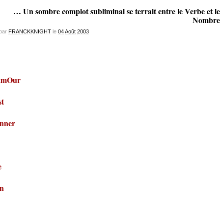
… Un sombre complot subliminal se terrait entre le Verbe et le
Nombre
par
FRANCKKNIGHT
le
04
Août
2003
amOur
st
nner
e
n