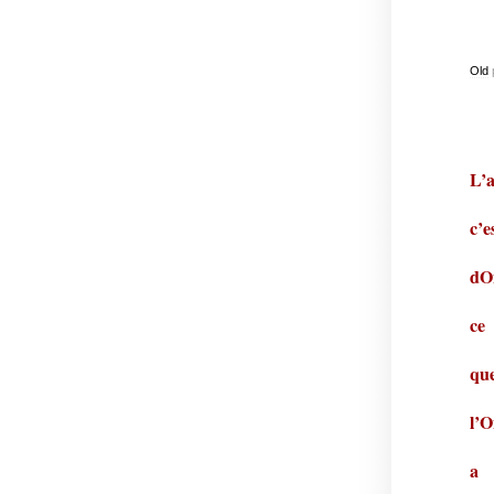
Old
L’
c’e
dO
ce
qu
l’O
a