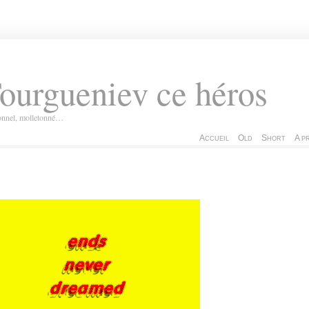
ourgueniev ce héros
ionnel, molletonné…
Accueil
Old
Short
A p