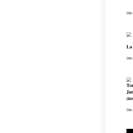
Old
La 
Old
Tou
Jam
(ta
Old