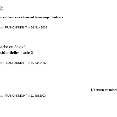
furent heureux et eurent beaucoup d’enfants
par
FRANCKKNIGHT
le
26
Nov
2003
sidentielles : acte 2
par
FRANCKKNIGHT
le
15
Jan
2007
L’horizon est mince
par
FRANCKKNIGHT
le
11
Juil
2003