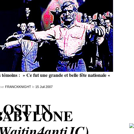
 témoins : » Ce fut une grande et belle fête nationale «
par
FRANCKKNIGHT
le
15
Juil
2007
LOST IN
BABYLONE
Waitin4antiJC)