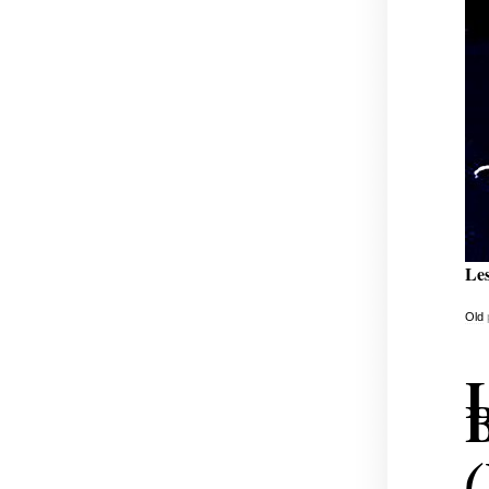
Les
Old
(