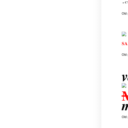
» C’s
Old
SA
Old
v
Old