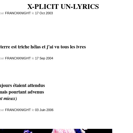
X-PLICIT UN-LYRICS
par
FRANCKKNIGHT
le
17
Oct
2003
terre est triche hélas et j’ai vu tous les ivres
par
FRANCKKNIGHT
le
17
Sep
2004
jours étaient attendus
ais pourtant advenus
nt mieux)
par
FRANCKKNIGHT
le
03
Juin
2006