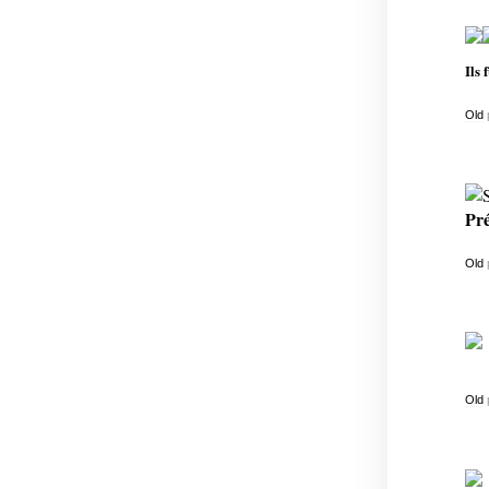
Ils 
Old
Pré
Old
Old