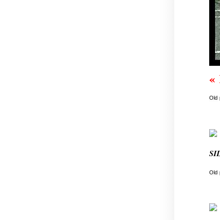
« 
Old
SI
Old