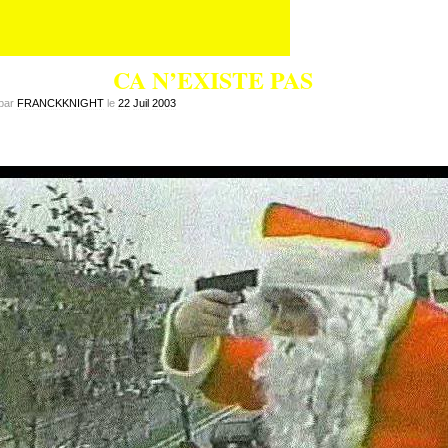
CA N’EXISTE PAS
par
FRANCKKNIGHT
le
22
Juil
2003