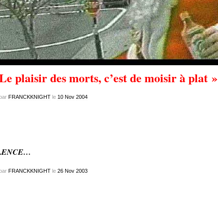
Le plaisir des morts, c’est de moisir à plat »
par
FRANCKKNIGHT
le
10
Nov
2004
LENCE…
par
FRANCKKNIGHT
le
26
Nov
2003