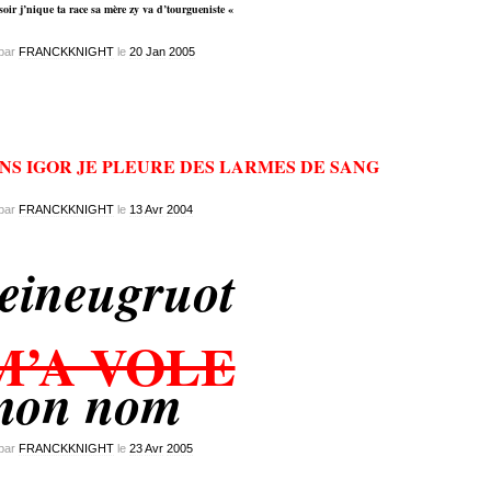
oir j’nique ta race sa mère zy va d’tourgueniste «
par
FRANCKKNIGHT
le
20
Jan
2005
NS IGOR JE PLEURE DES LARMES DE SANG
par
FRANCKKNIGHT
le
13
Avr
2004
eineugruot
M’A VOLE
mon nom
par
FRANCKKNIGHT
le
23
Avr
2005