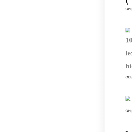
Old
1
le
hi
Old
Old