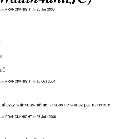
par
FRANCKKNIGHT
le
25
Juil
2003
0
x
c!
par
FRANCKKNIGHT
le
16
Oct
2004
par
FRANCKKNIGHT
le
03
Juin
2006