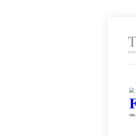
T
Irrat
Old