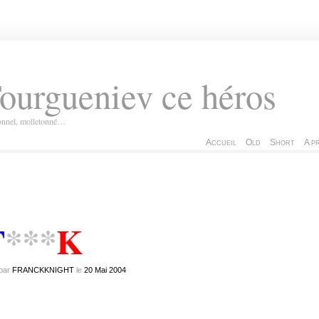
ourgueniev ce héros
ionnel, molletonné…
Accueil
Old
Short
A p
F
K
***
par
FRANCKKNIGHT
le
20
Mai
2004