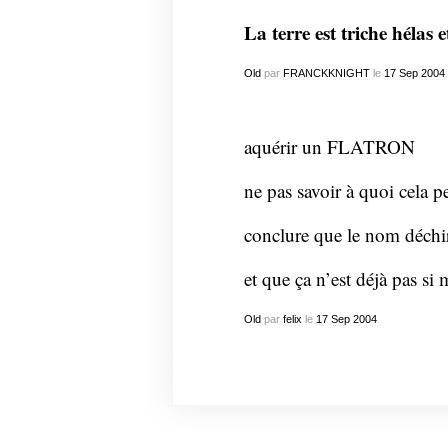
La terre est triche hélas e
Old
par
FRANCKKNIGHT
le
17
Sep
2004
aquérir un FLATRON
ne pas savoir à quoi cela pe
conclure que le nom déchi
et que ça n’est déjà pas si 
Old
par
felix
le
17
Sep
2004