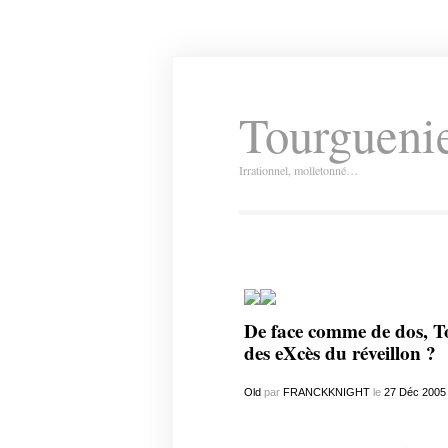
Tourguenie
Irrationnel, molletonné…
De face comme de dos, To
des eXcès du réveillon ?
Old
par
FRANCKKNIGHT
le
27
Déc
2005