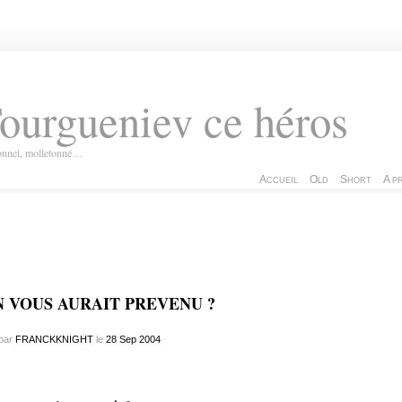
ourgueniev ce héros
ionnel, molletonné…
Accueil
Old
Short
A p
 VOUS AURAIT PREVENU ?
par
FRANCKKNIGHT
le
28
Sep
2004