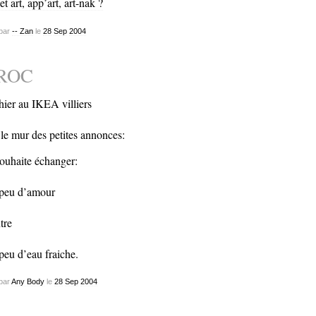
et art, app’art, art-nak ?
par
-- Zan
le
28
Sep
2004
ROC
hier au IKEA villiers
 le mur des petites annonces:
souhaite échanger:
peu d’amour
tre
peu d’eau fraiche.
par
Any Body
le
28
Sep
2004