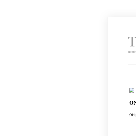
T
Irrat
ON
Old