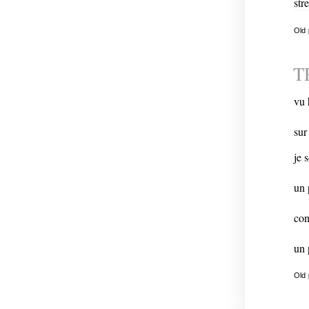
stre
Old
T
vu 
sur
je 
un 
con
un 
Old