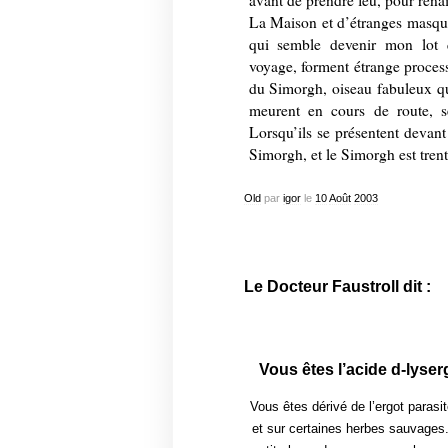
avant de prendre feu, pour renaî
La Maison et d’étranges masques
qui semble devenir mon lot q
voyage, forment étrange process
du Simorgh, oiseau fabuleux qu
meurent en cours de route, se
Lorsqu’ils se présentent devant 
Simorgh, et le Simorgh est tren
Old
par
igor
le
10
Août
2003
Le Docteur Faustroll dit :
Vous êtes l’acide d-lyse
Vous êtes dérivé de l’ergot parasit
et sur certaines herbes sauvages