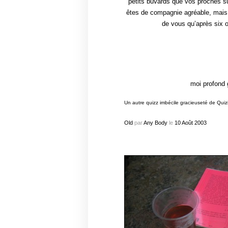
petits buvards que vos proches s
êtes de compagnie agréable, mais
de vous qu’après six o
moi profond 
Un autre quizz imbécile gracieuseté de
Quizi
Old
par
Any Body
le
10
Août
2003