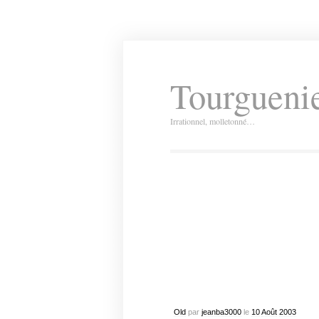
Tourguenie
Irrationnel, molletonné…
Old
par
jeanba3000
le
10
Août
2003