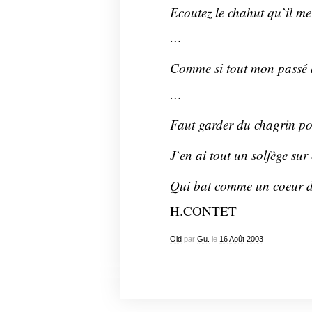
Ecoutez le chahut qu`il me 
…
Comme si tout mon passé d
…
Faut garder du chagrin po
J`en ai tout un solfège sur
Qui bat comme un coeur 
H.CONTET
Old
par
Gu.
le
16
Août
2003