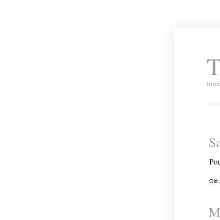
T
Irrat
Sa
Pou
Old
Mi