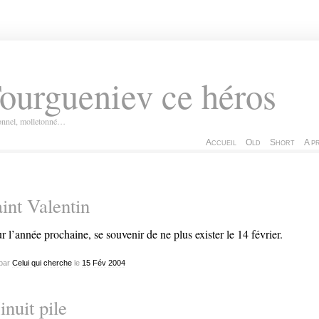
ourgueniev ce héros
ionnel, molletonné…
Accueil
Old
Short
A p
int Valentin
r l’année prochaine, se souvenir de ne plus exister le 14 février.
par
Celui qui cherche
le
15
Fév
2004
nuit pile