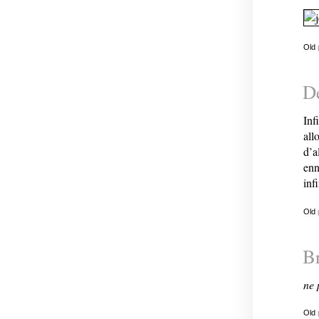
Old
Dé
Inf
all
d’a
enn
infi
Old
Br
ne 
Old