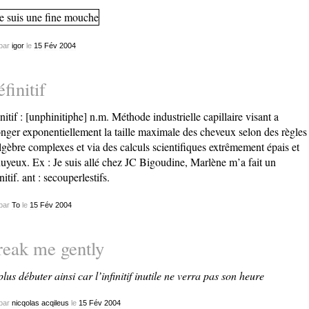
par
igor
le
15
Fév
2004
finitif
initif : [unphinitiphe] n.m. Méthode industrielle capillaire visant a
onger exponentiellement la taille maximale des cheveux selon des règles
lgèbre complexes et via des calculs scientifiques extrêmement épais et
uyeux. Ex : Je suis allé chez JC Bigoudine, Marlène m’a fait un
nitif. ant : secouperlestifs.
par
To
le
15
Fév
2004
eak me gently
plus débuter ainsi car l’infinitif inutile ne verra pas son heure
par
nicqolas acqileus
le
15
Fév
2004