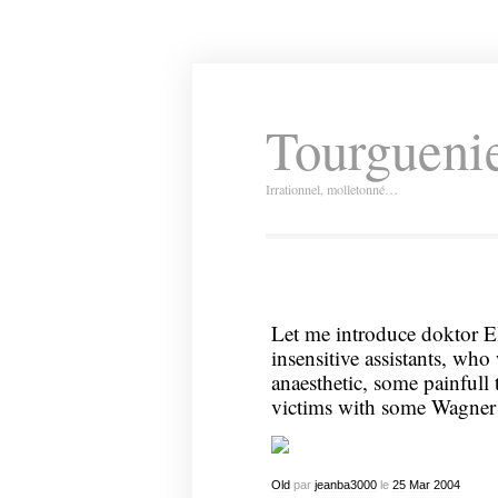
Tourguenie
Irrationnel, molletonné…
Let me introduce doktor E
insensitive assistants, who
anaesthetic, some painfull 
victims with some Wagne
Old
par
jeanba3000
le
25
Mar
2004