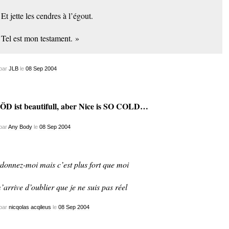
Et jette les cendres à l’égout.
Tel est mon testament. »
par
JLB
le
08
Sep
2004
D ist beautifull, aber Nice is SO COLD…
par
Any Body
le
08
Sep
2004
donnez-moi mais c’est plus fort que moi
m’arrive d’oublier que je ne suis pas réel
par
nicqolas acqileus
le
08
Sep
2004