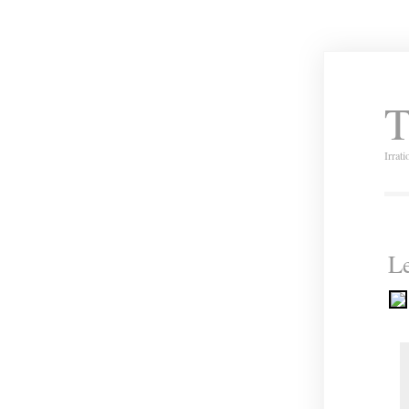
T
Irrat
Le