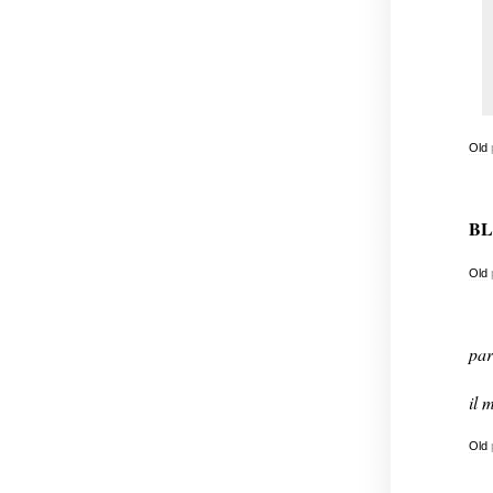
Old
BLÖ
Old
par
il 
Old