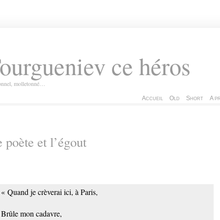
ourgueniev ce héros
ionnel, molletonné…
Accueil
Old
Short
A p
 poète et l’égout
« Quand je crèverai ici, à Paris,
Brûle mon cadavre,