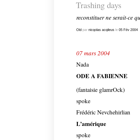
Trashing days
reconstituer ne serait-ce 
Old
par
nicqolas acqileus
le
05
Fév
2004
07 mars 2004
Nada
ODE A FABIENNE
(fantaisie glamrOck)
spoke
Frédéric Nevchehirlian
L’amérique
spoke