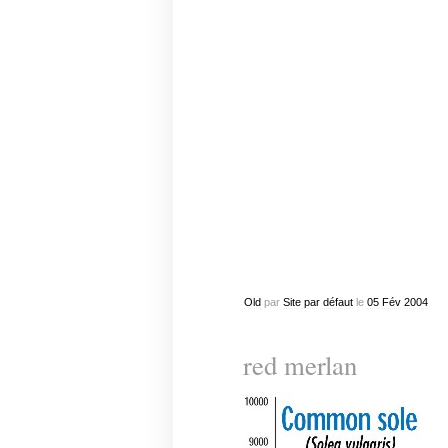
Old
par
Site par défaut
le
05
Fév
2004
red merlan