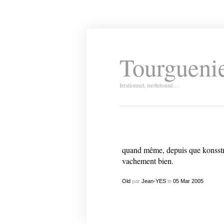
Tourguenie
Irrationnel, molletonné…
quand même, depuis que konsstrukt
vachement bien.
Old
par
Jean-YES
le
05
Mar
2005