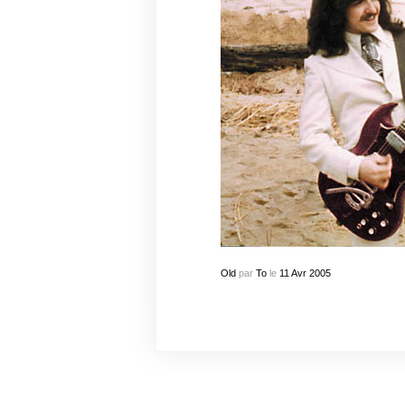
Old
par
To
le
11
Avr
2005