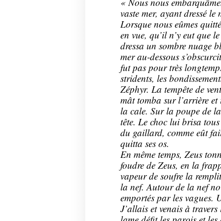
« Nous nous embarquâmes a
vaste mer, ayant dressé le 
Lorsque nous eûmes quitté l
en vue, qu’il n’y eut que le
dressa un sombre nuage ble
mer au-dessous s’obscurcit 
fut pas pour très longtemps
stridents, les bondisseme
Zéphyr. La tempête de vent
mât tomba sur l’arrière et 
la cale. Sur la poupe de la
tête. Le choc lui brisa tous 
du gaillard, comme eût fai
quitta ses os.
En même temps, Zeus tonna 
foudre de Zeus, en la frapp
vapeur de soufre la rempl
la nef. Autour de la nef no
emportés par les vagues. U
J’allais et venais à traver
lame défit les parois et les