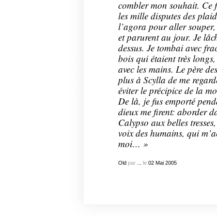
combler mon souhait. Ce f
les mille disputes des plaid
l’agora pour aller souper,
et parurent au jour. Je lâ
dessus. Je tombai avec frac
bois qui étaient très longs
avec les mains. Le père de
plus à Scylla de me regarde
éviter le précipice de la mo
De là, je fus emporté penda
dieux me firent: aborder d
Calypso aux belles tresses
voix des humains, qui m’acc
moi… »
Old
par
...
le
02
Mai
2005