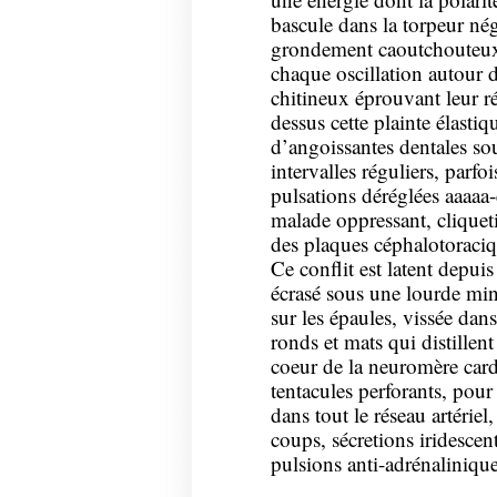
bascule dans la torpeur nég
grondement caoutchouteux t
chaque oscillation autour d
chitineux éprouvant leur ré
dessus cette plainte élast
d’angoissantes dentales sou
intervalles réguliers, parf
pulsations déréglées aaaaa
malade oppressant, cliquet
des plaques céphalotoraci
Ce conflit est latent depui
écrasé sous une lourde mine
sur les épaules, vissée dans
ronds et mats qui distille
coeur de la neuromère ca
tentacules perforants, pour
dans tout le réseau artériel,
coups, sécretions iridesce
pulsions anti-adrénalinique