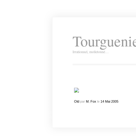
Tourguenie
Irrationnel, molletonné…
Old
par
M. Fox
le
14
Mai
2005