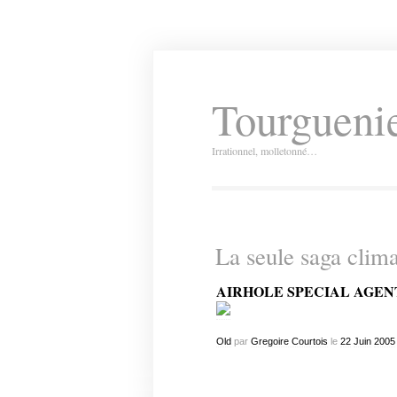
Tourguenie
Irrationnel, molletonné…
La seule saga clim
AIRHOLE SPECIAL AGEN
Old
par
Gregoire Courtois
le
22
Juin
2005