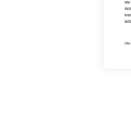
me 
rie
tou
nôt
Old