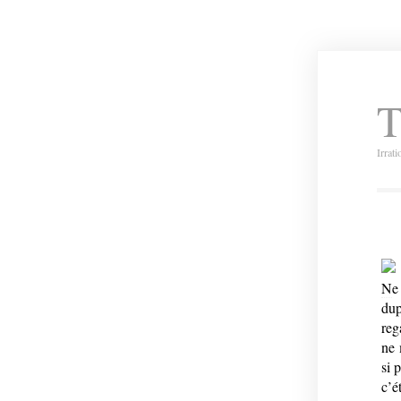
T
Irrat
N
e
dup
reg
ne 
si 
c’é