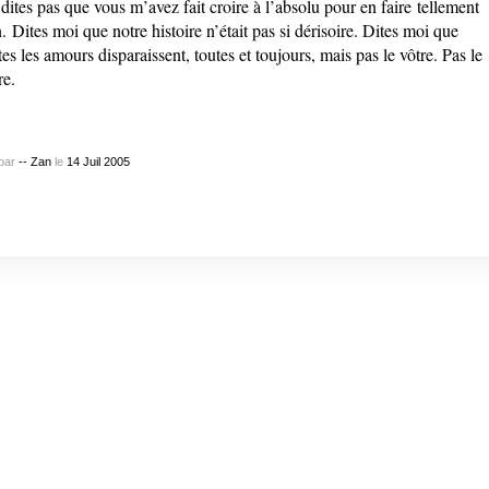
dites pas que vous m’avez fait croire à l’absolu pour en faire tellement
n. Dites moi que notre histoire n’était pas si dérisoire. Dites moi que
tes les amours disparaissent, toutes et toujours, mais pas le vôtre. Pas le
re.
par
-- Zan
le
14
Juil
2005