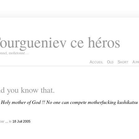
ourgueniev ce héros
ionnel, molletonné…
Accueil
Old
Short
A p
d you know that.
–
Holy mother of God !! No one can compete motherfucking kushikatsu
par
...
le
18
Juil
2005