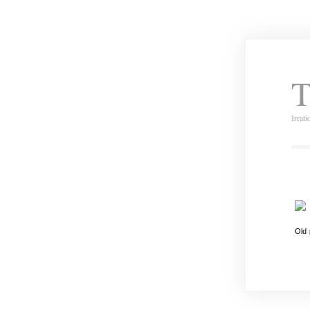
T
Irrat
Old