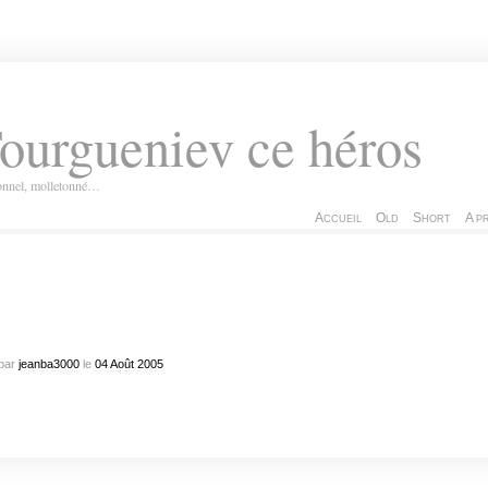
ourgueniev ce héros
ionnel, molletonné…
Accueil
Old
Short
A p
par
jeanba3000
le
04
Août
2005