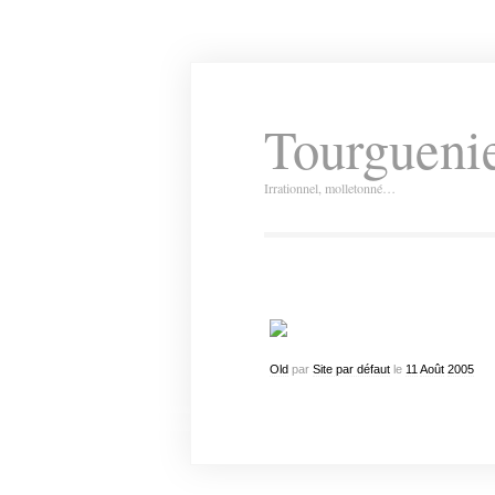
Tourguenie
Irrationnel, molletonné…
Old
par
Site par défaut
le
11
Août
2005