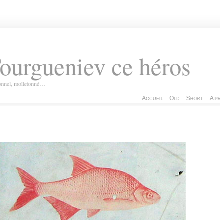
ourgueniev ce héros
ionnel, molletonné…
Accueil
Old
Short
A p