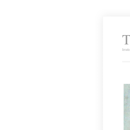
T
Irrat