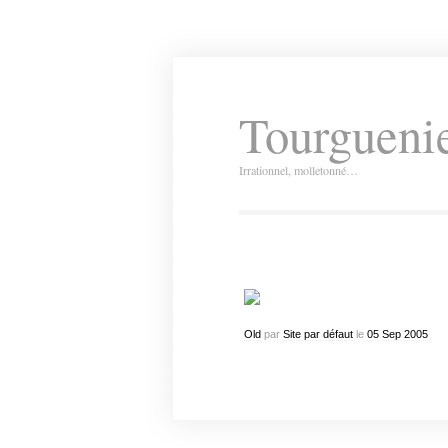
Tourguenie
Irrationnel, molletonné…
Old
par
Site par défaut
le
05
Sep
2005