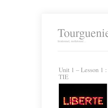
Tourguenie
Irrationnel, molletonné…
Unit 1 – Lesson 
TIE