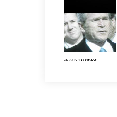
Old
par
To
le
13
Sep
2005