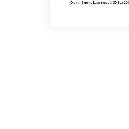
Old
par
Jerome Laperruque
le
30
Sep
200