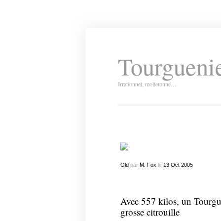
Tourguenie
Irrationnel, molletonné…
Old
par
M. Fox
le
13
Oct
2005
Avec 557 kilos, un Tourguen
grosse citrouille