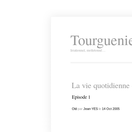
Tourguenie
Irrationnel, molletonné…
La vie quotidienne
Episode 1
Old
par
Jean-YES
le
14
Oct
2005