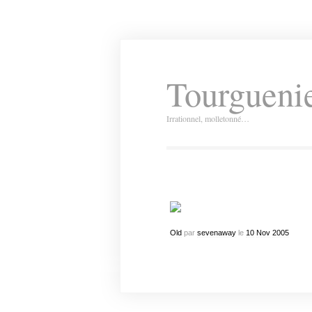
Tourguenie
Irrationnel, molletonné…
Old
par
sevenaway
le
10
Nov
2005