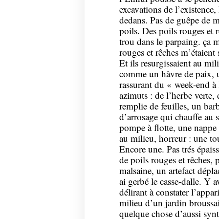
excavations de l’existence, 
dedans. Pas de guêpe de m
poils. Des poils rouges et 
trou dans le parpaing. ça m
rouges et rêches m’étaient 
Et ils resurgissaient au mi
comme un hâvre de paix, un 
rassurant du « week-end à 
azimuts : de l’herbe verte,
remplie de feuilles, un bar
d’arrosage qui chauffe au so
pompe à flotte, une nappe a
au milieu, horreur : une to
Encore une. Pas trés épaiss
de poils rouges et rêches, 
malsaine, un artefact dépla
ai gerbé le casse-dalle. Y
délirant à constater l’appar
milieu d’un jardin broussa
quelque chose d’aussi synthé