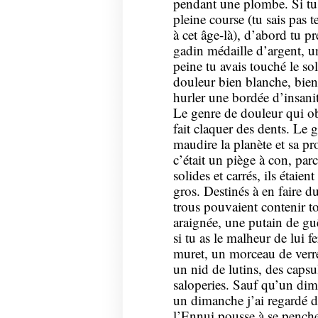
pendant une plombe. Si tu 
pleine course (tu sais pas 
à cet âge-là), d’abord tu pr
gadin médaille d’argent, un
peine tu avais touché le so
douleur bien blanche, bien g
hurler une bordée d’insani
Le genre de douleur qui ob
fait claquer des dents. Le g
maudire la planète et sa p
c’était un piège à con, pa
solides et carrés, ils étaie
gros. Destinés à en faire d
trous pouvaient contenir to
araignée, une putain de gu
si tu as le malheur de lui f
muret, un morceau de verre
un nid de lutins, des capsul
saloperies. Sauf qu’un dima
un dimanche j’ai regardé 
l’Ennui pousse à se penche