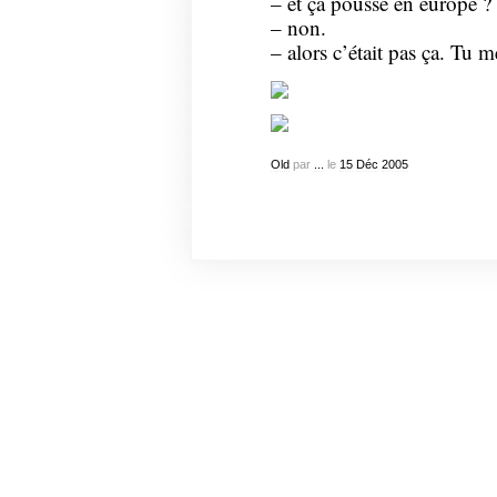
– et ça pousse en europe ?
– non.
– alors c’était pas ça. Tu
Old
par
...
le
15
Déc
2005