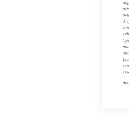
app
pri
pet
d’é
sou
exh
(sp
plu
apo
Les
sto
ess
Old