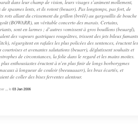
araît dans leur champ de vision, leurs visages s’animent mollement,
s de spasmes lents, et ils rotent (beuarr). Pas longtemps, pas fort, de
its rots allant du crissement du grillon (brrêê) au gargouillis de bouche
goût (BOWARR), un véritable concerto des marais. Certains,
riants, sont en larmes ; d’autres vomissent à gros bouillons (beuargl),
alent des vapeurs gastriques rougeâtres, trissent des jets bileux fumants
litch), régurgitent en rafales les plus policées des sentences, éructent les
s courtoises et avenantes salutations (beuarr), déglutissent souhaits et
strophes de circonstances, la folie dans le regard et les mains moites.
 plus enthousiastes éructent à n’en plus finir de longs borborygmes
macaux à longueur de couloir (beeuuaaarr), les bras écartés, et
aient de coller des bises ferventes alentour.
par
...
le
03
Jan
2006