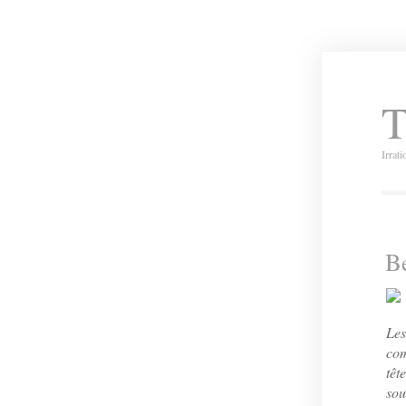
T
Irrat
B
Les
com
têt
sou