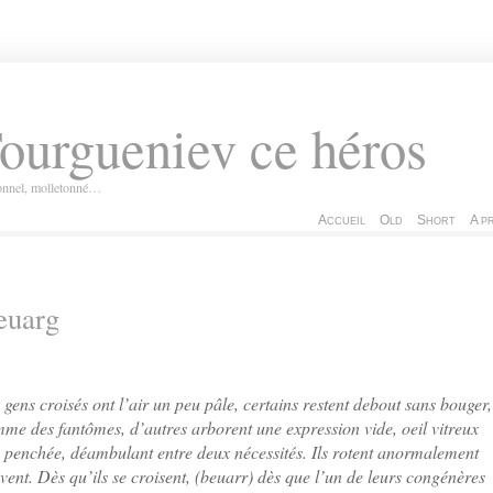
ourgueniev ce héros
ionnel, molletonné…
Accueil
Old
Short
A p
euarg
 gens croisés ont l’air un peu pâle, certains restent debout sans bouger,
me des fantômes, d’autres arborent une expression vide, oeil vitreux
e penchée, déambulant entre deux nécessités. Ils rotent anormalement
vent. Dès qu’ils se croisent, (beuarr) dès que l’un de leurs congénères