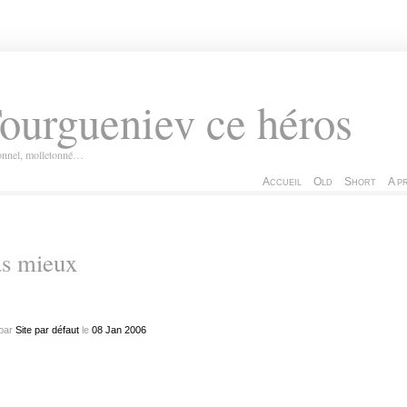
ourgueniev ce héros
ionnel, molletonné…
Accueil
Old
Short
A p
as mieux
par
Site par défaut
le
08
Jan
2006