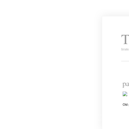
T
Irrat
p
Old