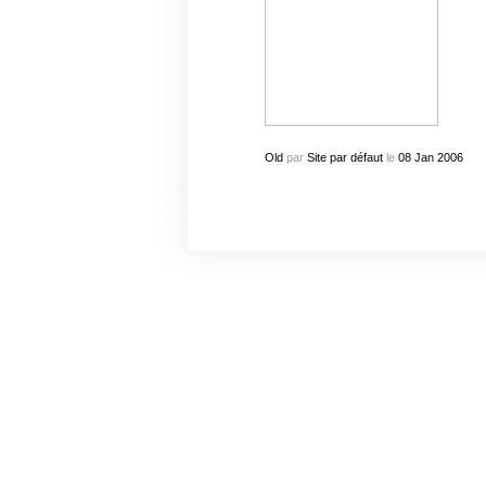
Old
par
Site par défaut
le
08
Jan
2006