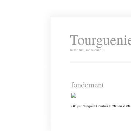
Tourguenie
Irrationnel, molletonné…
fondement
Old
par
Gregoire Courtois
le
26
Jan
2006