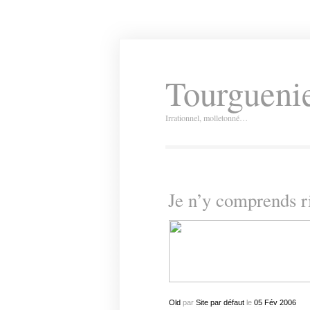
Tourguenie
Irrationnel, molletonné…
Je n’y comprends r
Old
par
Site par défaut
le
05
Fév
2006