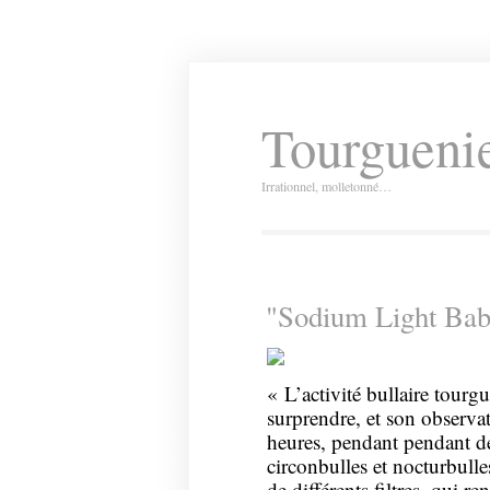
Tourguenie
Irrationnel, molletonné…
"Sodium Light Bab
« L’activité bullaire tourg
surprendre, et son observa
heures, pendant pendant de
circonbulles et nocturbull
de différents filtres, qui