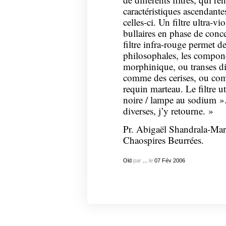
caractéristiques ascendante
celles-ci. Un filtre ultra-v
bullaires en phase de conce
filtre infra-rouge permet de
philosophales, les componc
morphinique, ou transes di
comme des cerises, ou co
requin marteau. Le filtre u
noire / lampe au sodium ».
diverses, j’y retourne. »
Pr. Abigaël Shandrala-Mar
Chaospires Beurrées.
Old
par
...
le
07
Fév
2006