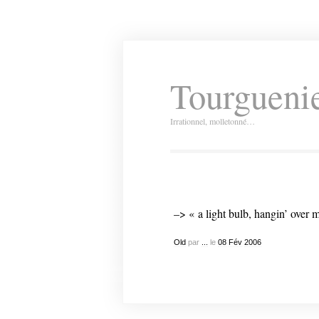
Tourguenie
Irrationnel, molletonné…
–> « a light bulb, hangin’ over 
Old
par
...
le
08
Fév
2006