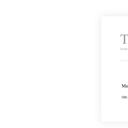
T
Irrat
Mai
Old