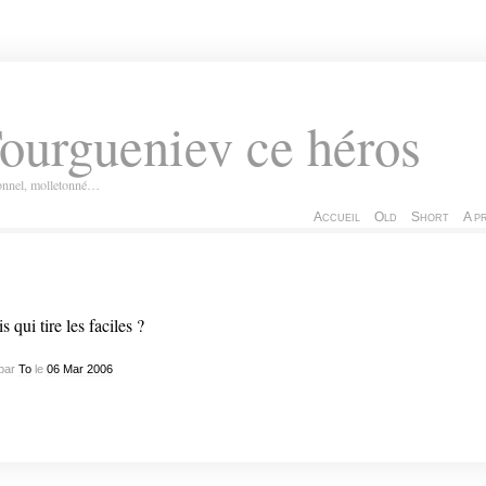
ourgueniev ce héros
ionnel, molletonné…
Accueil
Old
Short
A p
s qui tire les faciles ?
par
To
le
06
Mar
2006