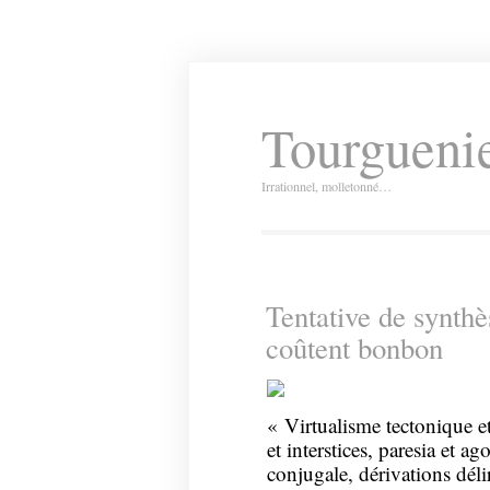
Tourguenie
Irrationnel, molletonné…
Tentative de synthès
coûtent bonbon
« Virtualisme tectonique et
et interstices, paresia et a
conjugale, dérivations déli