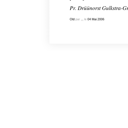
Pr. Drüünorst Gulkstra-Gr
Old
par
...
le
04
Mai
2006