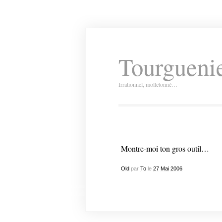
Tourguenie
Irrationnel, molletonné…
Montre-moi ton gros
outil
…
Old
par
To
le
27
Mai
2006