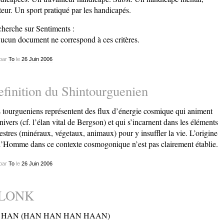
eur. Un sport pratiqué par les handicapés.
herche sur Sentiments :
ucun document ne correspond à ces critères.
par
To
le
26
Juin
2006
finition du Shintourguenien
 tourgueniens représentent des flux d’énergie cosmique qui animent
nivers (cf. l’élan vital de Bergson) et qui s’incarnent dans les éléments
restres (minéraux, végetaux, animaux) pour y insuffler la vie. L’origine
l’Homme dans ce contexte cosmogonique n’est pas clairement établie.
par
To
le
26
Juin
2006
LONK
 HAN (HAN HAN HAN HAAN)