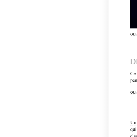
Old
D
Ce 
pen
Old
Un 
qui
cla