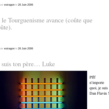
par
estragon
le
26
Juin
2006
 le Tourguenisme avance (coûte que
ûte).
par
estragon
le
26
Juin
2006
 suis ton père… Luke
Pfff
n’importe
quoi, je suis
Dan Flavin !