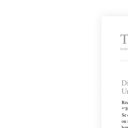
T
Irrat
Di
U
Rec
*’H
Se 
ou 
han