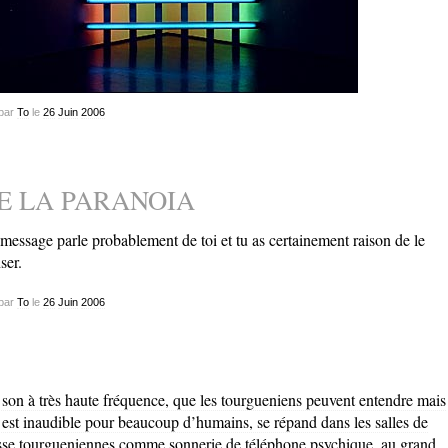
par
To
le
26
Juin
2006
E LA PARANOIA
message parle probablement de toi et tu as certainement raison de le
ser.
par
To
le
26
Juin
2006
son à très haute fréquence, que les tourgueniens peuvent entendre mais
 est inaudible pour beaucoup d’humains, se répand dans les salles de
sse tourgueniennes comme sonnerie de téléphone psychique, au grand