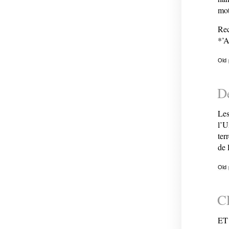
mot
Rec
*’A
Old
De
Les
l’U
ter
de 
Old
C
ET