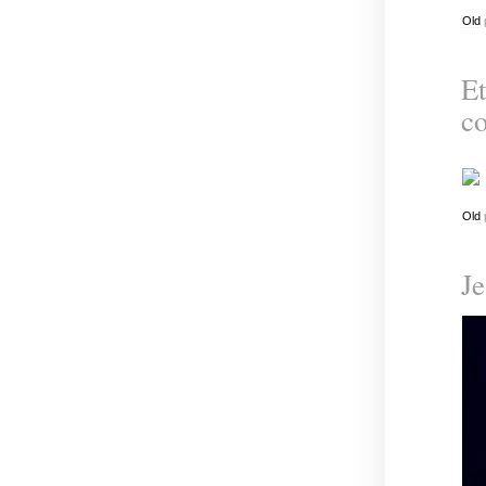
Old
Et
co
Old
Je