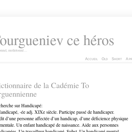
ourgueniev ce héros
ionnel, molletonné…
Accueil
Old
Short
A p
ctionnaire de la Cadémie To
rguennienne
herche sur Handicapé:
andicapé, -ée adj. XIXe siècle. Participe passé de handicaper.
dit d’une personne affectée d’un handicap, d’une déficience physique
mentale. Un enfant handicapé de naissance. Aide aux personnes
dicapées. Un travailleur handicapé. Subst. Un handicapé mental,