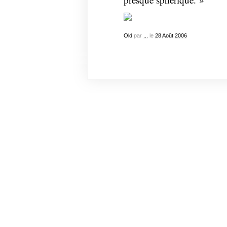
Old
par
...
le
28
Août
2006