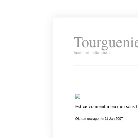
Tourguenie
Irrationnel, molletonné…
Est-ce vraiment mieux un sous-t
Old
par
estragon
le
11
Jan
2007