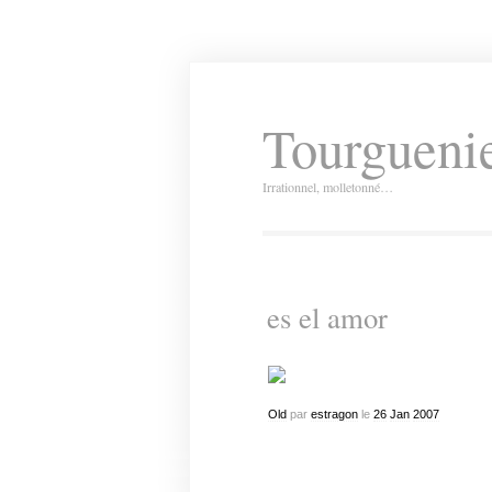
Tourguenie
Irrationnel, molletonné…
es el amor
Old
par
estragon
le
26
Jan
2007