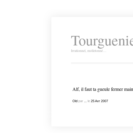
Tourguenie
Irrationnel, molletonné…
Alf, il faut ta gueule fermer main
Old
par
...
le
25
Avr
2007